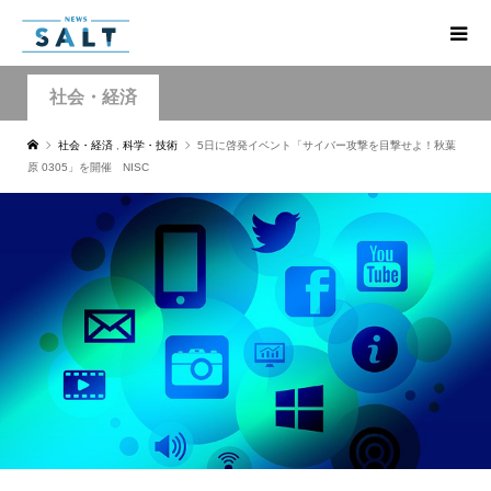
社会・経済
社会・経済
,
科学・技術
5日に啓発イベント「サイバー攻撃を目撃せよ！秋葉
原 0305」を開催 NISC