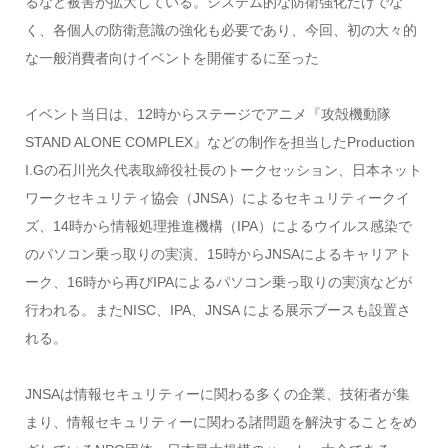
るなど被害が拡大している。システム的な防衛強化だけでな
く、各個人の防衛意識の強化も必要であり、今回、初の大々的
な一般消費者向けイベントを開催するに至った
イベント当日は、12時からステージでアニメ『攻殻機動隊
STAND ALONE COMPLEX』などの制作を担当したProduction
I.Gの石川光久代表取締役社長のトークセッション、日本ネット
ワークセキュリティ協会（JNSA）によるセキュリティークイ
ズ、14時から情報処理推進機構（IPA）によるウイルス感染で
のパソコン乗っ取りの実演、15時からJNSAによるキャリアト
ーク、16時から再びIPAによるパソコン乗っ取りの実演などが
行われる。またNISC、IPA、JNSA による展示ブースも設置さ
れる。
JNSAは情報セキュリティーに関わる多くの企業、技術者が集
まり、情報セキュリティーに関わる諸問題を解決することをめ