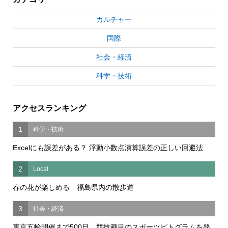
カルチャー
国際
社会・経済
科学・技術
アクセスランキング
1
科学・技術
Excelにも誤差がある？ 浮動小数点演算誤差の正しい回避法
2
Local
春の花が楽しめる 福島県内の散歩道
3
社会・経済
東京五輪開催まで500日 競技種目のスポーツピトグラムを発