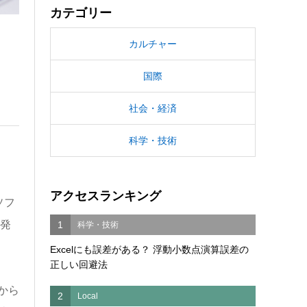
カテゴリー
カルチャー
国際
社会・経済
科学・技術
アクセスランキング
ソフ
と発
1
科学・技術
Excelにも誤差がある？ 浮動小数点演算誤差の
正しい回避法
から
2
Local