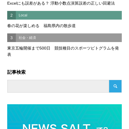
Excelにも誤差がある？ 浮動小数点演算誤差の正しい回避法
2
Local
春の花が楽しめる 福島県内の散歩道
3
社会・経済
東京五輪開催まで500日 競技種目のスポーツピトグラムを発
表
記事検索