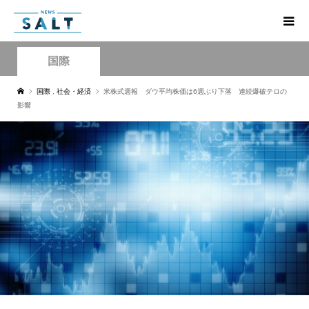
国際
国際
,
社会・経済
米株式週報 ダウ平均株価は6週ぶり下落 連続爆破テロの
影響