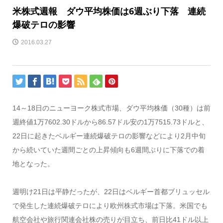
米株式週報 ダウ平均株価は6週ぶり下落 連続
爆破テロの影響
2016.03.27
14～18日のニューヨーク株式市場、ダウ平均株価（30種）は前
週終値1万7602.30ドルから86.57ドル安の1万7515.73ドルと、
22日に起きたベルギー連続爆破テロの影響などにより2月中旬
から続いていた週間ごとの上昇傾向も6週間ぶりに下落での着
地となった。
週明け21日は平静だったが、22日はベルギー首都ブリュッセル
で発生した連続爆破テロにより欧州株式市場は下落。米国でも
航空会社や旅行関連会社株の売りが目立ち、前日比41ドル以上