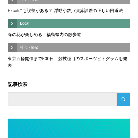
Excelにも誤差がある？ 浮動小数点演算誤差の正しい回避法
2
Local
春の花が楽しめる 福島県内の散歩道
3
社会・経済
東京五輪開催まで500日 競技種目のスポーツピトグラムを発
表
記事検索