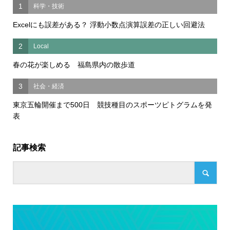
1
科学・技術
Excelにも誤差がある？ 浮動小数点演算誤差の正しい回避法
2
Local
春の花が楽しめる 福島県内の散歩道
3
社会・経済
東京五輪開催まで500日 競技種目のスポーツピトグラムを発
表
記事検索