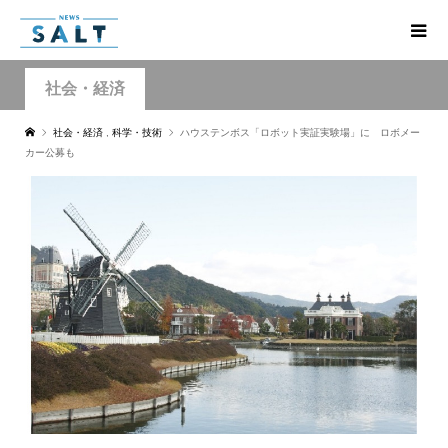
社会・経済
社会・経済
,
科学・技術
ハウステンボス「ロボット実証実験場」に ロボメー
カー公募も