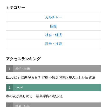
カテゴリー
カルチャー
国際
社会・経済
科学・技術
アクセスランキング
1
科学・技術
Excelにも誤差がある？ 浮動小数点演算誤差の正しい回避法
2
Local
春の花が楽しめる 福島県内の散歩道
3
社会・経済