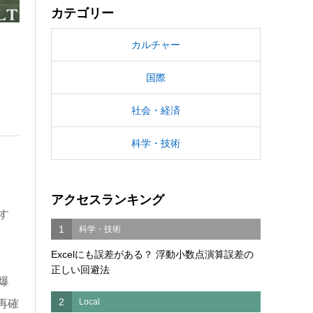
カテゴリー
カルチャー
国際
社会・経済
科学・技術
アクセスランキング
す
1
科学・技術
Excelにも誤差がある？ 浮動小数点演算誤差の
正しい回避法
爆
2
Local
再確