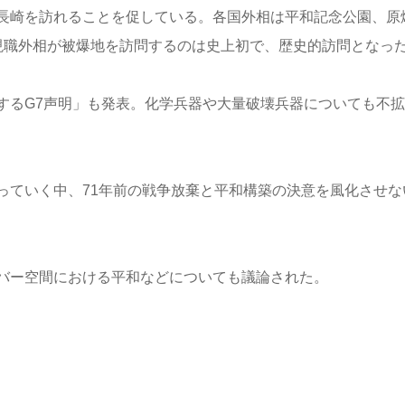
長崎を訪れることを促している。各国外相は平和記念公園、原
現職外相が被爆地を訪問するのは史上初で、歴史的訪問となっ
するG7声明」も発表。化学兵器や大量破壊兵器についても不拡
っていく中、71年前の戦争放棄と平和構築の決意を風化させな
バー空間における平和などについても議論された。