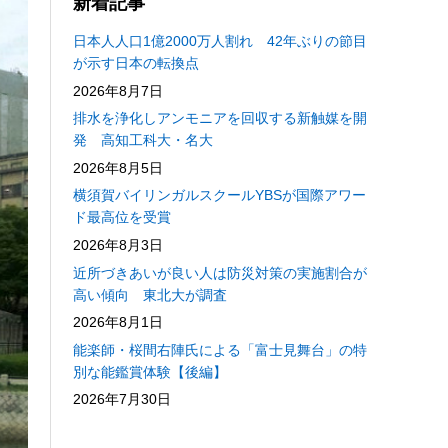
新着記事
日本人人口1億2000万人割れ 42年ぶりの節目
が示す日本の転換点
2026年8月7日
排水を浄化しアンモニアを回収する新触媒を開
発 高知工科大・名大
2026年8月5日
横須賀バイリンガルスクールYBSが国際アワー
ド最高位を受賞
2026年8月3日
近所づきあいが良い人は防災対策の実施割合が
高い傾向 東北大が調査
2026年8月1日
能楽師・桜間右陣氏による「富士見舞台」の特
別な能鑑賞体験【後編】
2026年7月30日