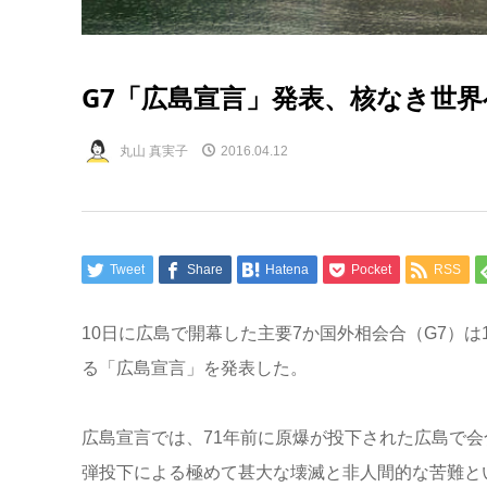
G7「広島宣言」発表、核なき世界
丸山 真実子
2016.04.12
Tweet
Share
Hatena
Pocket
RSS
10日に広島で開幕した主要7か国外相会合（G7）
る「広島宣言」を発表した。
広島宣言では、71年前に原爆が投下された広島で
弾投下による極めて甚大な壊滅と非人間的な苦難と