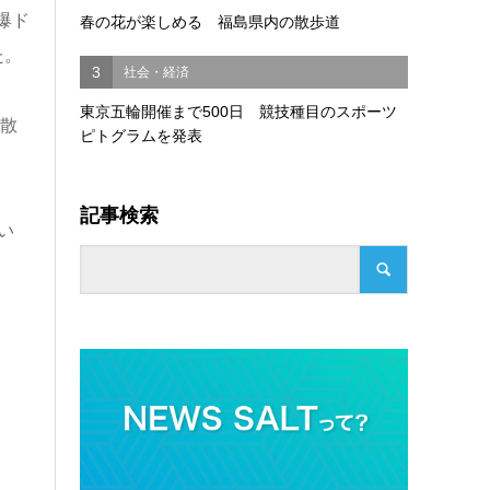
爆ド
春の花が楽しめる 福島県内の散歩道
た。
3
社会・経済
東京五輪開催まで500日 競技種目のスポーツ
散
ピトグラムを発表
記事検索
い