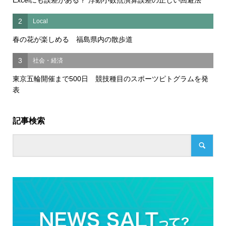
2
Local
春の花が楽しめる 福島県内の散歩道
3
社会・経済
東京五輪開催まで500日 競技種目のスポーツピトグラムを発
表
記事検索