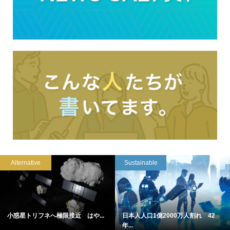
Alternative
Sustainable
小惑星トリフネへ極限接近 はや...
日本人人口1億2000万人割れ 42
年...