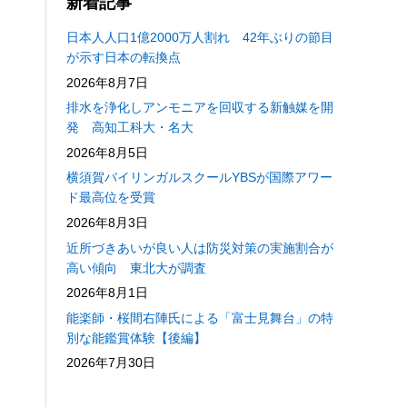
新着記事
日本人人口1億2000万人割れ 42年ぶりの節目
が示す日本の転換点
2026年8月7日
排水を浄化しアンモニアを回収する新触媒を開
発 高知工科大・名大
2026年8月5日
横須賀バイリンガルスクールYBSが国際アワー
ド最高位を受賞
2026年8月3日
近所づきあいが良い人は防災対策の実施割合が
高い傾向 東北大が調査
2026年8月1日
能楽師・桜間右陣氏による「富士見舞台」の特
別な能鑑賞体験【後編】
2026年7月30日