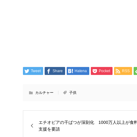
Tweet
Share
Hatena
Pocket
RSS
カルチャー
子供
エチオピアの干ばつが深刻化 1000万人以上が食
支援を要請