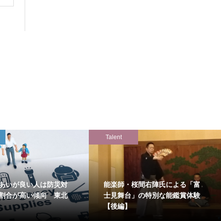
Talent
あいが良い人は防災対
能楽師・桜間右陣氏による「富
割合が高い傾向 東北
士見舞台」の特別な能鑑賞体験
【後編】