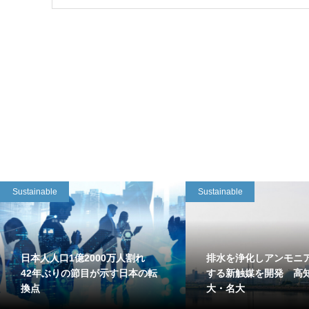
Sustainable
Sustainable
日本人人口1億2000万人割れ
排水を浄化しアンモニ
42年ぶりの節目が示す日本の転
する新触媒を開発 高
換点
大・名大