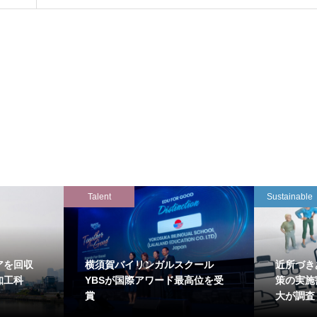
Talent
Sustainable
アを回収
横須賀バイリンガルスクール
近所づき
知工科
YBSが国際アワード最高位を受
策の実施
賞
大が調査