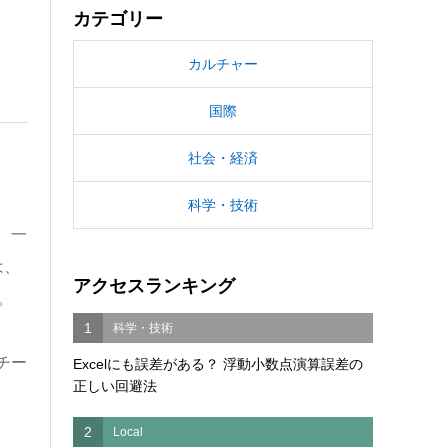
カテゴリー
カルチャー
国際
社会・経済
科学・技術
、一
は、
アクセスランキング
。
1
科学・技術
チー
Excelにも誤差がある？ 浮動小数点演算誤差の
正しい回避法
2
Local