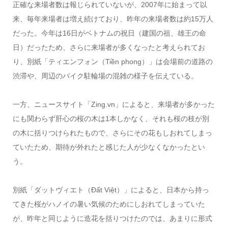
正確な来場者数は報じられていないが、2007年に始まって以
来、毎年来場者は増え続けており、昨年の来場者数は約15万人
だった。今年は16日がベトナムの祝日（建国の祖、雄王の命
日）だったため、さらに来場者が多くなったと考えられてお
り、別紙「ティエンフォン（Tiền phong）」は会場前の道路の
渋滞や、周辺のバイク駐輪場の混雑の様子を伝えている。
一方、ニュースサイト「Zing.vn」によると、来場者が多かった
にも関わらず肝心の桜の木は1本しかなく、それも桜の枝が別
の木に括りつけられたもので、さらにその花もしおれてしまっ
ていたため、期待が外れたと感じた人が少なくなかったとい
う。
別紙「ダットヴィエト（Đất Việt）」によると、日本から持っ
てきた桜がハノイの暑い気候のためにしおれてしまっていた
が、昨年と同じように造花を括りつけたのでは、あまりに形式