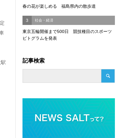
春の花が楽しめる 福島県内の散歩道
3
社会・経済
定
東京五輪開催まで500日 競技種目のスポーツ
車
ピトグラムを発表
記事検索
次駅
。