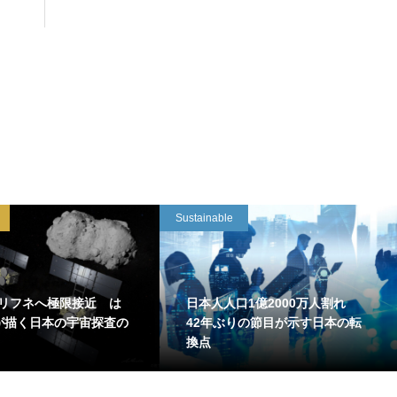
Sustainable
リフネへ極限接近 は
日本人人口1億2000万人割れ
が描く日本の宇宙探査の
42年ぶりの節目が示す日本の転
換点