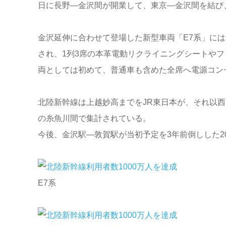
日に長野―金沢間が開業して、東京―金沢間を結び、
金沢延伸に合わせて登場した新型車両「E7系」に
され、1列3席の本革電動リクライニングシートや
両としては初めて、普通車も含めた全席へ電源コン
北陸新幹線は上越妙高までをJR東日本が、それ以
の糸魚川間で集計されている。
今後、金沢駅―敦賀駅が当初予定を3年前倒しした2
E7系