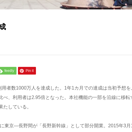
成
feedly
Pin it
用者数1000万人を達成した。1年1カ月での達成は当初予想を
べ、利用者は2.95倍となった。本社機能の一部を沿線に移転
果たしている。
に東京―長野間が「長野新幹線」として部分開業。2015年3月1