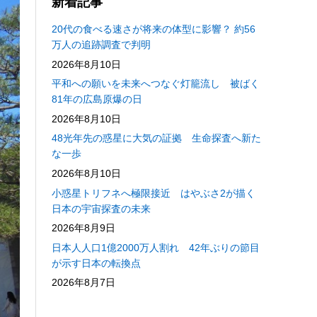
新着記事
20代の食べる速さが将来の体型に影響？ 約56
万人の追跡調査で判明
2026年8月10日
平和への願いを未来へつなぐ灯籠流し 被ばく
81年の広島原爆の日
2026年8月10日
48光年先の惑星に大気の証拠 生命探査へ新た
な一歩
2026年8月10日
小惑星トリフネへ極限接近 はやぶさ2が描く
日本の宇宙探査の未来
2026年8月9日
日本人人口1億2000万人割れ 42年ぶりの節目
が示す日本の転換点
2026年8月7日