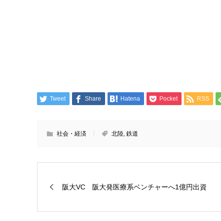
Tweet
Share
Hatena
Pocket
RSS
社会・経済
北陸
,
鉄道
阪大VC 阪大発医療系ベンチャーへ1億円出資