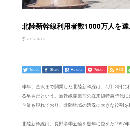
北陸新幹線利用者数1000万人を達
2016.04.19
Tweet
Share
Hatena
Pocket
RSS
昨年、金沢まで開業した北陸新幹線は、4月13日に利
る早さだという。新幹線開業前の在来線特急時代に比
企業も現れており、北陸地域の活況に大きな役割を
北陸新幹線は、長野冬季五輪を翌年に控えた1997年