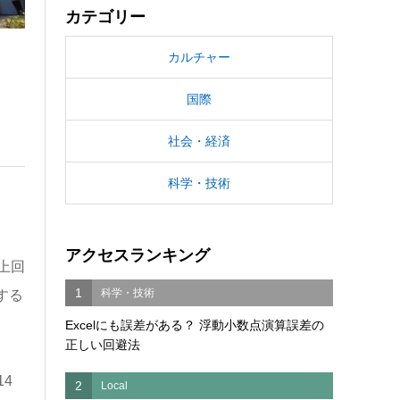
カテゴリー
カルチャー
国際
社会・経済
科学・技術
アクセスランキング
上回
1
科学・技術
する
Excelにも誤差がある？ 浮動小数点演算誤差の
正しい回避法
4
2
Local