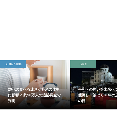
Sustainable
Local
20代の食べる速さが将来の体型
平和への願いを未来へ
に影響？ 約56万人の追跡調査で
籠流し 被ばく81年の
判明
の日