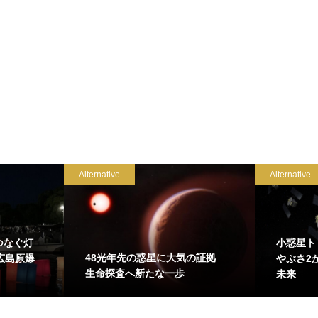
Alternative
Alternative
つなぐ灯
小惑星ト
48光年先の惑星に大気の証拠
広島原爆
やぶさ2
生命探査へ新たな一歩
未来