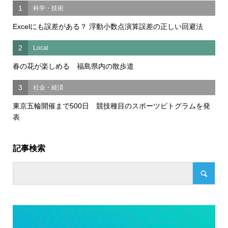
1
科学・技術
Excelにも誤差がある？ 浮動小数点演算誤差の正しい回避法
2
Local
春の花が楽しめる 福島県内の散歩道
3
社会・経済
東京五輪開催まで500日 競技種目のスポーツピトグラムを発
表
記事検索