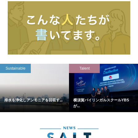
Sustainable
Talent
排水を浄化しアンモニアを回収す...
横須賀バイリンガルスクールYBS
が...