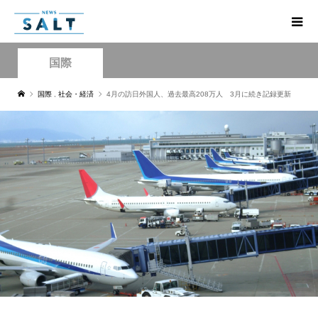
国際
国際
,
社会・経済
4月の訪日外国人、過去最高208万人 3月に続き記録更新