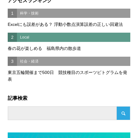
アクセスランキング
1
科学・技術
Excelにも誤差がある？ 浮動小数点演算誤差の正しい回避法
2
Local
春の花が楽しめる 福島県内の散歩道
3
社会・経済
東京五輪開催まで500日 競技種目のスポーツピトグラムを発
表
記事検索