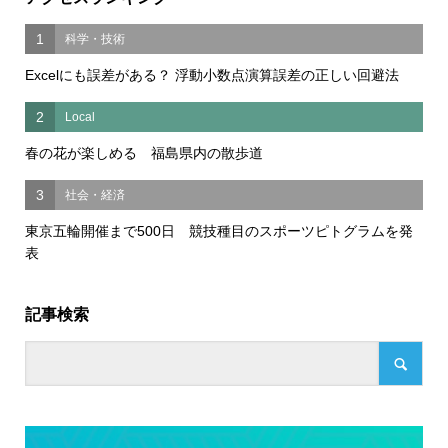
1
科学・技術
Excelにも誤差がある？ 浮動小数点演算誤差の正しい回避法
2
Local
春の花が楽しめる 福島県内の散歩道
3
社会・経済
東京五輪開催まで500日 競技種目のスポーツピトグラムを発
表
記事検索