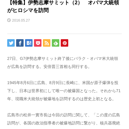
【特集】伊勢志摩サミット（2） オバマ大統領
がヒロシマを訪問
2016.05.27
27日、G7伊勢志摩サミット終了後にバラク・オバマ米大統領
が広島を訪問する。安倍晋三首相も同行する。
1945年8月6日に広島、8月9日に長崎に、米国が原子爆弾を投
下し、日本は世界初にして唯一の被爆国となった。それから71
年、現職米大統領が被爆地を訪問するのは歴史上初となる。
広島市の松井一實市長は今回の訪問に関して、「この度の広島
訪問が、各国の政治指導者の被爆地訪問に繋がり、核兵器廃絶