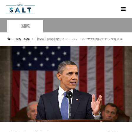
国際
国際
,
特集
【特集】伊勢志摩サミット（2） オバマ大統領がヒロシマを訪問