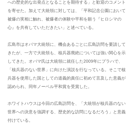
への歴史的な出発点となることを期待する」と歓迎のコメント
を寄せた。加えて大統領に対しては、「平和記念公園において
被爆の実相に触れ、被爆者の体験や平和を願う『ヒロシマの
心』を共有していただきたい」と述べている。
広島市はオバマ大統領に、機会あるごとに広島訪問を要請して
きたが、一方で大統領も、核兵器廃絶については強い関心を示
してきた。オバマ氏は大統領に就任した2009年にプラハで、
「核兵器のない世界」に向けた演説を行なっている。そこで核
兵器を使用した国としての道義的責任に初めて言及した意義が
認められ、同年ノーベル平和賞を受賞した。
ホワイトハウスは今回の広島訪問を、「大統領が核兵器のない
世界への決意を強調する、歴史的な訪問になるだろう」と意義
付けている。