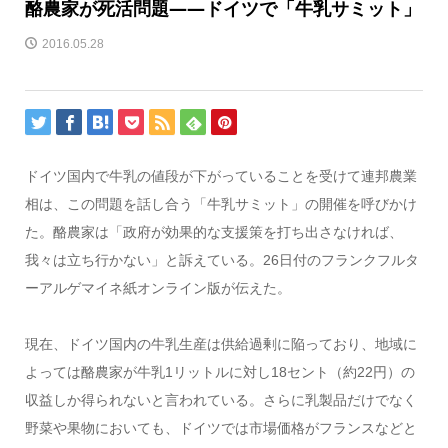
酪農家が死活問題――ドイツで「牛乳サミット」
2016.05.28
ドイツ国内で牛乳の値段が下がっていることを受けて連邦農業
相は、この問題を話し合う「牛乳サミット」の開催を呼びかけ
た。酪農家は「政府が効果的な支援策を打ち出さなければ、
我々は立ち行かない」と訴えている。26日付のフランクフルタ
ーアルゲマイネ紙オンライン版が伝えた。
現在、ドイツ国内の牛乳生産は供給過剰に陥っており、地域に
よっては酪農家が牛乳1リットルに対し18セント（約22円）の
収益しか得られないと言われている。さらに乳製品だけでなく
野菜や果物においても、ドイツでは市場価格がフランスなどと