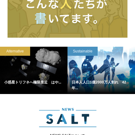
Alternative
Sustainable
小惑星トリフネへ極限接近 はや...
日本人人口1億2000万人割れ 42
年...