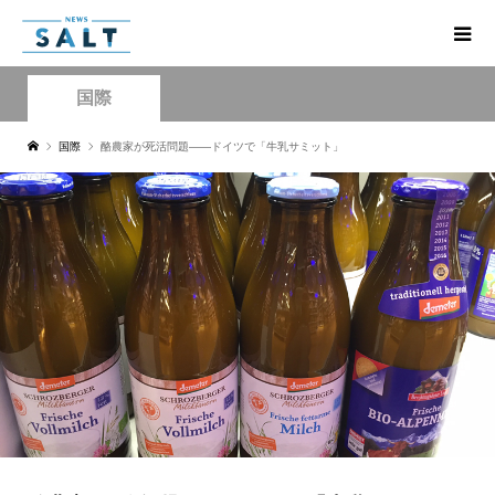
国際
国際
酪農家が死活問題――ドイツで「牛乳サミット」