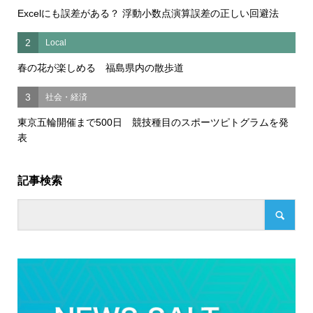
Excelにも誤差がある？ 浮動小数点演算誤差の正しい回避法
2
Local
春の花が楽しめる 福島県内の散歩道
3
社会・経済
東京五輪開催まで500日 競技種目のスポーツピトグラムを発
表
記事検索