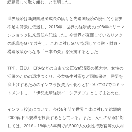
総動員して取り組む」と表明した。
世界経済は新興国経済成長の陰りと先進国経済の慢性的な需要
不足を背景に低迷し、2015年、世界の経済成長は08年のリーマ
ンショック以来最低を記録した。今世界が直面しているリスク
の認識をG7で共有し、これに対しG7が協調して金融・財政・
構造政策からなる「三本の矢」を実施するとした。
TPP、日EU、EPAなどの自由で公正な経済圏の拡大や、女性の
活躍のための環境づくり、公衆衛生対応など国際保健、需要を
底上げするためのインフラ投資活性化などについてG7でコミッ
トメントし、「伊勢志摩経済イニシアチブ」としてまとめた。
インフラ投資について、今後5年間で世界全体に対して総額約
2000億ドル規模を投資するとしている。また、女性の活躍に対
しては、2016～18年の3年間で約5000人の女性行政官等の人材