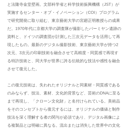
と法隆寺金堂壁画。文部科学省と科学技術振興機構（JST）が
実施するセンター・オブ・イノベーション（COI）プログラム
で研究開発に取り組む、東京藝術大学の宮廻正明教授らの成果
だ。1970年代に京都大学の調査隊が撮影したバーミヤン遺跡の
資料と、ドイツの調査団が計測した三次元データを活用して再
現したもの。最新のデジタル撮影技術、東京藝術大学が持つ2
次元、3次元の印刷技術を融合させて高精度・同質感で再現す
る特許技術と、同大学が世界に誇る伝統的な技法や感性を融合
させて復元した。
この復元技術は、失われたオリジナルと同素材・同質感である
のみならず、技法、素材、文化的背景など、芸術のDNAに至る
まで再現し、「クローン文化財」と名付けられている。美術品
をそのコンセプトから復元するには、オリジナルの価値と制作
技法を深く理解する者の関与が必須であり、デジタル画像によ
る複製品とは明確に異なる。流出または消失した世界中の文化