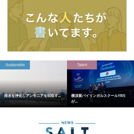
Sustainable
Talent
排水を浄化しアンモニアを回収す...
横須賀バイリンガルスクールYBS
が...