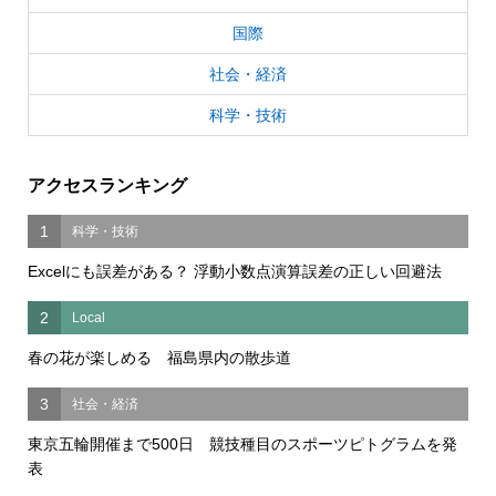
国際
社会・経済
科学・技術
アクセスランキング
1
科学・技術
Excelにも誤差がある？ 浮動小数点演算誤差の正しい回避法
2
Local
春の花が楽しめる 福島県内の散歩道
3
社会・経済
東京五輪開催まで500日 競技種目のスポーツピトグラムを発
表