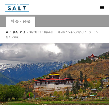
社会・経済
社会・経済
5月29日は「幸福の日」 幸福度ランキング1位は？ ブータン
は？（前編）