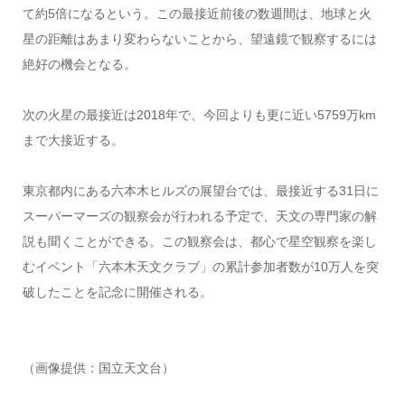
て約5倍になるという。この最接近前後の数週間は、地球と火
星の距離はあまり変わらないことから、望遠鏡で観察するには
絶好の機会となる。
次の火星の最接近は2018年で、今回よりも更に近い5759万km
まで大接近する。
東京都内にある六本木ヒルズの展望台では、最接近する31日に
スーパーマーズの観察会が行われる予定で、天文の専門家の解
説も聞くことができる。この観察会は、都心で星空観察を楽し
むイベント「六本木天文クラブ」の累計参加者数が10万人を突
破したことを記念に開催される。
（画像提供：国立天文台）