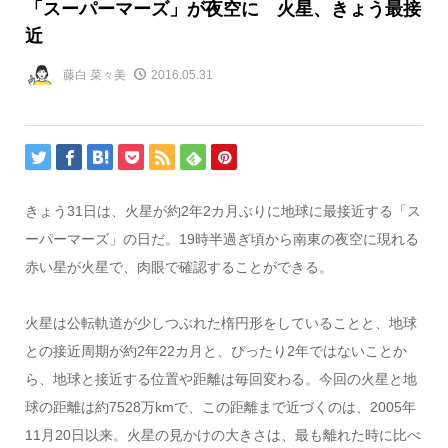
「スーパーマーズ」が夜空に 火星、きょう最接
近
藤白 菜々美
2016.05.31
きょう31日は、火星が約2年2カ月ぶりに地球に最接近する「ス
ーパーマーズ」の日だ。19時半過ぎ頃から南東の夜空に現れる
赤い星が火星で、肉眼で確認することができる。
火星は公転軌道が少しつぶれた楕円形をしていることと、地球
との接近周期が約2年22カ月と、ぴったり2年ではないことか
ら、地球と接近する位置や距離は毎回変わる。今回の火星と地
球の距離は約7528万kmで、この距離まで近づくのは、2005年
11月20日以来。火星の見かけの大きさは、最も離れた時に比べ