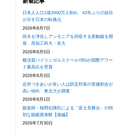
新着記事
日本人人口1億2000万人割れ 42年ぶりの節目
が示す日本の転換点
2026年8月7日
排水を浄化しアンモニアを回収する新触媒を開
発 高知工科大・名大
2026年8月5日
横須賀バイリンガルスクールYBSが国際アワー
ド最高位を受賞
2026年8月3日
近所づきあいが良い人は防災対策の実施割合が
高い傾向 東北大が調査
2026年8月1日
能楽師・桜間右陣氏による「富士見舞台」の特
別な能鑑賞体験【後編】
2026年7月30日