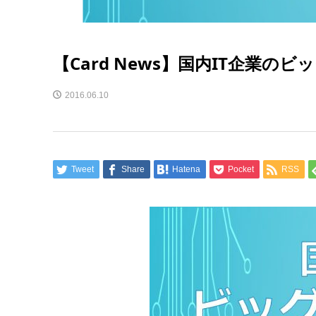
【Card News】国内IT企業の
2016.06.10
Tweet
Share
Hatena
Pocket
RSS