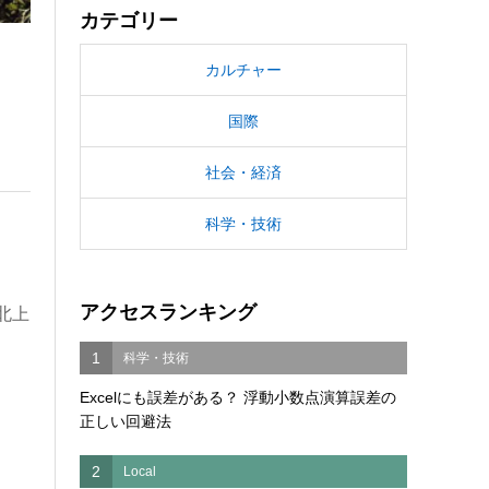
カテゴリー
カルチャー
国際
社会・経済
科学・技術
アクセスランキング
北上
1
科学・技術
Excelにも誤差がある？ 浮動小数点演算誤差の
正しい回避法
2
Local