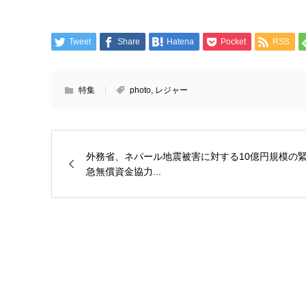
Tweet
Share
Hatena
Pocket
RSS
特集
photo
,
レジャー
外務省、ネパール地震被害に対する10億円規模の
急無償資金協力...