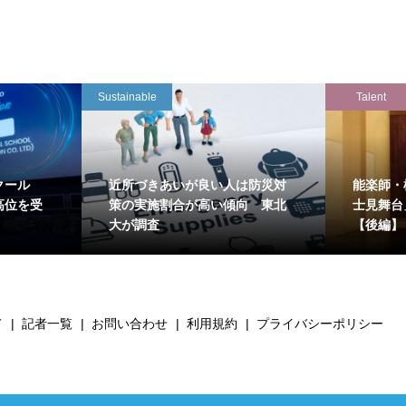
Sustainable
Talent
クール
近所づきあいが良い人は防災対
能楽師・
高位を受
策の実施割合が高い傾向 東北
士見舞台
大が調査
【後編】
て
記者一覧
お問い合わせ
利用規約
プライバシーポリシー