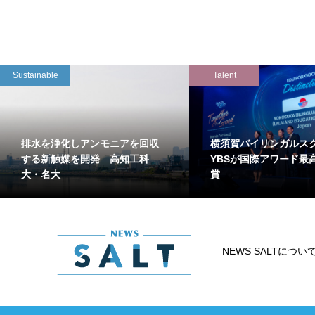
Sustainable
Talent
排水を浄化しアンモニアを回収
横須賀バイリンガルス
する新触媒を開発 高知工科
YBSが国際アワード最
大・名大
賞
NEWS SALTについ