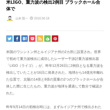
米LIGO、重力波の検出2例目 ブラックホール合
体で
山本 賢一
2016.06.18
米国のワシントン州とルイジアナ州の2カ所に設置され、世界
で初めて重力波検出に成功したレーザー干渉計重力波検出器
「LIGO（ライゴ）」が、昨年12月26日に2例目となる重力波を
検出していたことが16日に発表された。地球から14億光年離れ
た位置で、太陽の14倍と8倍の質量の2つのブラックホールが合
体した際に生じたもの。重力波が地球を通過して数分で確認さ
れた。
昨年9月14日の初検出時には、まずルイジアナ州で検出された