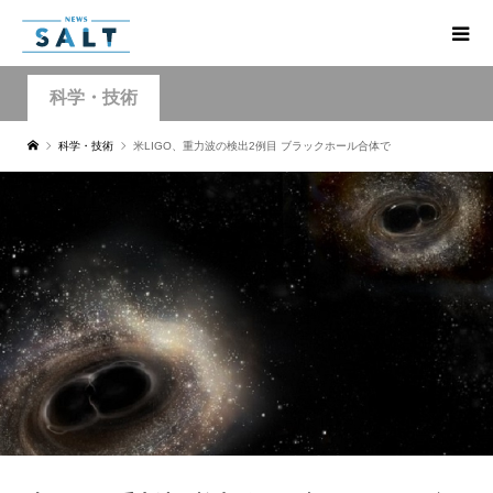
科学・技術
科学・技術
米LIGO、重力波の検出2例目 ブラックホール合体で