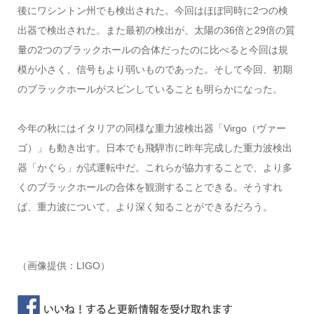
後にワシントン州でも検出された。今回はほぼ同時に2つの検
出器で検出された。また最初の検出が、太陽の36倍と29倍の質
量の2つのブラックホールの合体だったのに比べると今回は規
模が小さく、信号もより弱いものであった。そして今回、初期
のブラックホールがスピンしていることも明らかになった。
今年の秋にはイタリアの同様な重力波検出器「Virgo（ヴァー
ゴ）」も動き出す。日本でも飛騨市に昨年完成した重力波検出
器「かぐら」が試運転中だ。これらが協力することで、より多
くのブラックホールの合体を観測することできる。そうすれ
ば、重力波について、より深く知ることができるだろう。
（画像提供：LIGO）