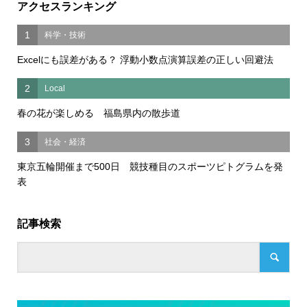
アクセスランキング
1
科学・技術
Excelにも誤差がある？ 浮動小数点演算誤差の正しい回避法
2
Local
春の花が楽しめる 福島県内の散歩道
3
社会・経済
東京五輪開催まで500日 競技種目のスポーツピトグラムを発
表
記事検索