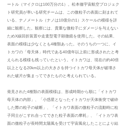
ートル（マイクロは100万分の1）。松本徹宇宙航空プロジェク
ト研究員が率いる研究チームは、この微粒子の表面に刻まれて
いる、ナノメートル（ナノは10億分の1）スケールの模様を詳
細に観察した。観察には、貴重な微粒子にダメージを与えない
ためX線回折装置や走査型電子顕微鏡を使用した。その結果、
表面の模様は少なくとも4種類あった。そのうちの一つに、イ
トカワの「母天体」時代である40億年以上前に形成されたと考
えられる模様も残っていたという。イトカワは、現在の約40倍
以上となる20km以上の大きさを持つイトカワ母天体が破壊さ
れた破片が集まってできたものと考えられている。
発見された4種類の表面模様は、形成時期から順に「イトカワ
母天体の内部」、「小惑星となったイトカワが天体衝突で破砕
した際の粒子の破断」、「イトカワ表面の微粒子の流動時に粒
子同士がこすれ合ってできた粒子表面の摩耗」、「イトカワ表
面の微粒子が長時間太陽風を受けて宇宙風化したことにより結