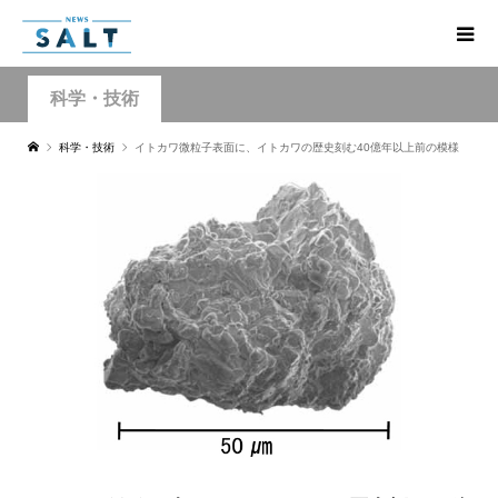
科学・技術
科学・技術
イトカワ微粒子表面に、イトカワの歴史刻む40億年以上前の模様