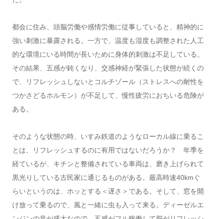
都会に住み、頭脳労働や感情労働に従事していると、精神的に
強い刺激に暴露される。一方で、温度も湿度も調整された人工
的な環境にいる時間が長いために身体的刺激は不足している。
その結果、五感が鈍くなり、交感神経が緊張した状態が続くの
で、リフレッシュしないとコルチゾール（ストレスへの耐性を
つかさどるホルモン）が不足して、慢性疲労におちいる危険が
ある。
そのような状態の時、いすみ鉄道のようなローカル線に乗るこ
とは、リフレッシュするのに有用ではないだろうか？ 年季を
経ているが、キチンと整備されている車両は、磨き上げられて
黒光りしている古民家に通じるものがある。最高時速40kmぐ
らいというのは、ホッとする＜遅さ＞である。そして、窓を開
け放って乗るので、風と一緒に虫も入って来る。ディーゼルエ
ンジンの音が盛大なので、五感がフル稼働して脳がリフレッシ