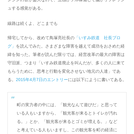
ュする感覚がある。
線路は続くよ、どこまでも
帰宅してから、改めて鳥塚亮社長の
「いすみ鉄道 社長ブロ
グ」
を読んでみた。さまざまな障害を越えて成功をおさめた経
緯を知った。筆者が読んだ限りでは、経営改革の最大の障害は
守旧派、つまり「いすみ鉄道廃止を叫んだが、多くの人に来て
もらうために、思考と行動を変化させない地元の人達」であ
る。
2015年4月7日のエントリー
には以下にように書いてある。
町の実力者の中には、「観光なんて遊びだ」と思って
いる人もいますから、「観光客が来るとトイレが汚れ
る。」とか、「観光客が来るとゴミが増える。」など
と考えている人もいますし、この観光客を町の経済に