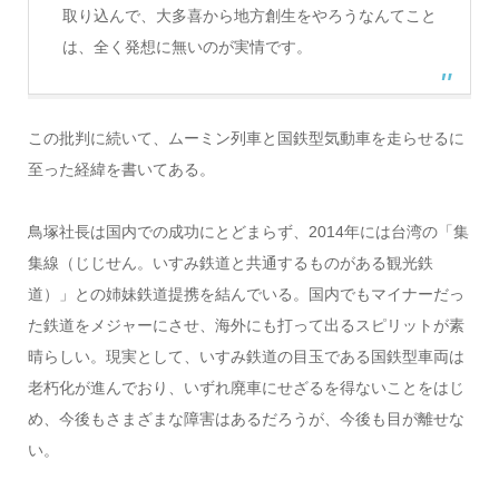
取り込んで、大多喜から地方創生をやろうなんてこと
は、全く発想に無いのが実情です。
この批判に続いて、ムーミン列車と国鉄型気動車を走らせるに
至った経緯を書いてある。
鳥塚社長は国内での成功にとどまらず、2014年には台湾の「集
集線（じじせん。いすみ鉄道と共通するものがある観光鉄
道）」との姉妹鉄道提携を結んでいる。国内でもマイナーだっ
た鉄道をメジャーにさせ、海外にも打って出るスピリットが素
晴らしい。現実として、いすみ鉄道の目玉である国鉄型車両は
老朽化が進んでおり、いずれ廃車にせざるを得ないことをはじ
め、今後もさまざまな障害はあるだろうが、今後も目が離せな
い。