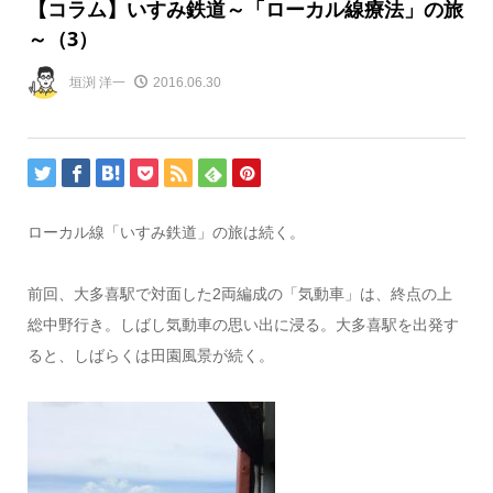
【コラム】いすみ鉄道～「ローカル線療法」の旅
～（3）
垣渕 洋一
2016.06.30
ローカル線「いすみ鉄道」の旅は続く。
前回、大多喜駅で対面した2両編成の「気動車」は、終点の上
総中野行き。しばし気動車の思い出に浸る。大多喜駅を出発す
ると、しばらくは田園風景が続く。