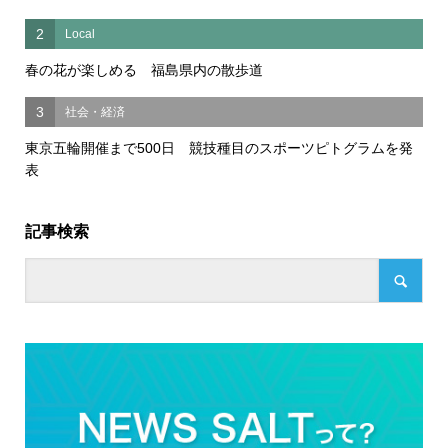
2
Local
春の花が楽しめる 福島県内の散歩道
3
社会・経済
東京五輪開催まで500日 競技種目のスポーツピトグラムを発
表
記事検索