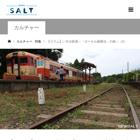
カルチャー
カルチャー
,
特集
【コラム】いすみ鉄道～「ローカル線療法」の旅～（3）