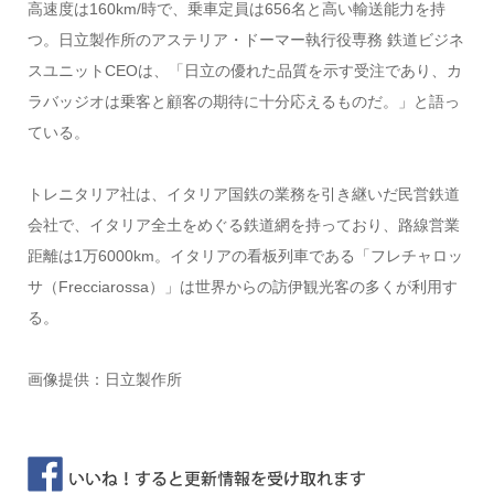
高速度は160km/時で、乗車定員は656名と高い輸送能力を持
つ。日立製作所のアステリア・ドーマー執行役専務 鉄道ビジネ
スユニットCEOは、「日立の優れた品質を示す受注であり、カ
ラバッジオは乗客と顧客の期待に十分応えるものだ。」と語っ
ている。
トレニタリア社は、イタリア国鉄の業務を引き継いだ民営鉄道
会社で、イタリア全土をめぐる鉄道網を持っており、路線営業
距離は1万6000km。イタリアの看板列車である「フレチャロッ
サ（Frecciarossa）」は世界からの訪伊観光客の多くが利用す
る。
画像提供：日立製作所