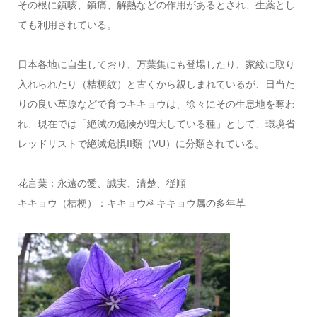
その根に鎮咳、鎮痛、解熱などの作用があるとされ、生薬とし
ても利用されている。
日本各地に自生しており、万葉集にも登場したり、家紋に取り
入れられたり（桔梗紋）と古くから親しまれているが、日当た
りの良い草原などで育つキキョウは、徐々にその生息地を奪わ
れ、現在では「絶滅の危険が増大している種」として、環境省
レッドリストで絶滅危惧II類（VU）に分類されている。
花言葉：永遠の愛、誠実、清楚、従順
キキョウ（桔梗）：キキョウ科キキョウ属の多年草