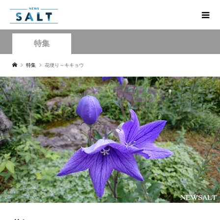
特集
特集
花便り～キキョウ