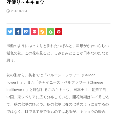
花便り～キキョウ
2016.07.04
風船のようにぷっくりと膨れたつぼみと、星形がかわいらしい
紫色の花。この花を見ると、しみじみとここが日本なのだなと
思う。
花の形から、英名では「バルーン・フラワー（Balloon
flower）」、また「チャイニーズ・ベルフラワー（Chinese
bellflower）」と呼ばれるこのキキョウ、日本全土、朝鮮半島、
中国、東シベリアに広く分布している。開花時期は6～9月ごろ
で、秋の七草のひとつ。秋の七草は春の七草のように食するの
ではなく、目で見て愛でるものではあるが、キキョウの場合、