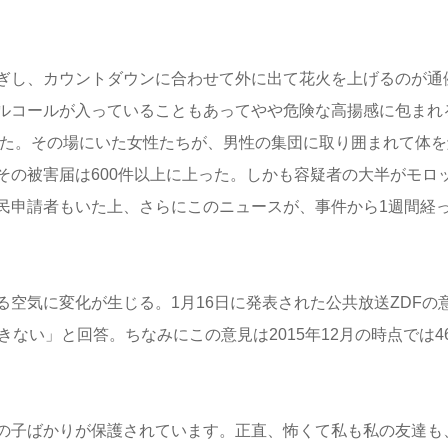
ぎし、カウントダウンに合わせて外に出て花火を上げるのが通
ルコールが入っていることもあってやや危険な高揚感に包まれ
った。その場にいた女性たちが、男性の集団に取り囲まれて体を
その被害届は600件以上に上った。しかも容疑者の大半がモロ
民申請者もいた上、さらにこのニュースが、事件から1週間経
空気に変化が生じる。1月16日に発表された公共放送ZDFの
ない」と回答。ちなみにこの意見は2015年12月の時点では4
の子ばかりが保護されています。正直、怖くて私も私の友達も