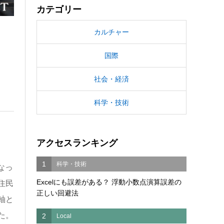
カテゴリー
カルチャー
国際
社会・経済
科学・技術
アクセスランキング
1
科学・技術
なっ
Excelにも誤差がある？ 浮動小数点演算誤差の
住民
正しい回避法
軸と
た。
2
Local