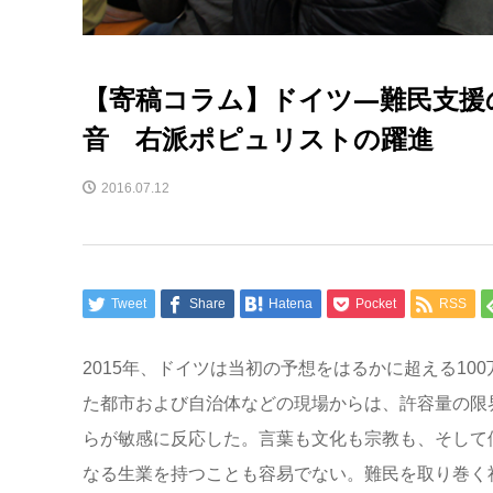
【寄稿コラム】ドイツ―難民支援
音 右派ポピュリストの躍進
2016.07.12
Tweet
Share
Hatena
Pocket
RSS
2015年、ドイツは当初の予想をはるかに超える1
た都市および自治体などの現場からは、許容量の限
らが敏感に反応した。言葉も文化も宗教も、そして
なる生業を持つことも容易でない。難民を取り巻く