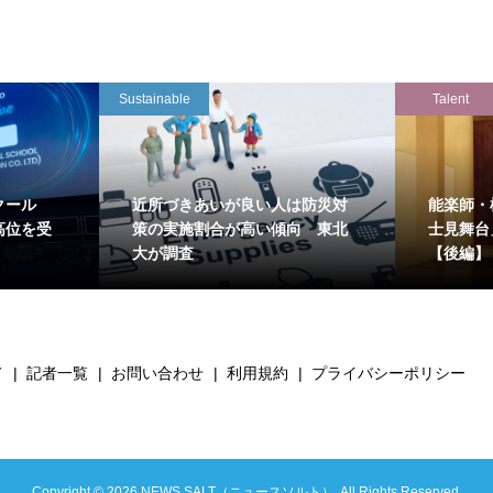
Sustainable
Talent
クール
近所づきあいが良い人は防災対
能楽師・
高位を受
策の実施割合が高い傾向 東北
士見舞台
大が調査
【後編】
て
記者一覧
お問い合わせ
利用規約
プライバシーポリシー
Copyright ©
2026
NEWS SALT（ニュースソルト）. All Rights Reserved.