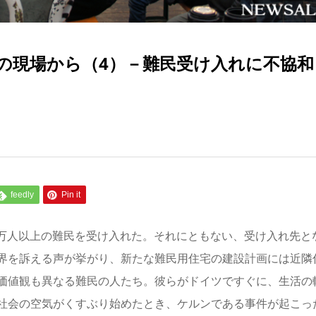
の現場から（4）－難民受け入れに不協和
feedly
Pin it
00万人以上の難民を受け入れた。それにともない、受け入れ先と
界を訴える声が挙がり、新たな難民用住宅の建設計画には近隣
価値観も異なる難民の人たち。彼らがドイツですぐに、生活の
社会の空気がくすぶり始めたとき、ケルンである事件が起こっ