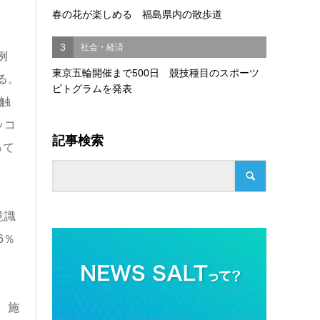
春の花が楽しめる 福島県内の散歩道
3
社会・経済
例
東京五輪開催まで500日 競技種目のスポーツ
る。
ピトグラムを発表
触
ッコ
記事検索
って
意識
6％
、施