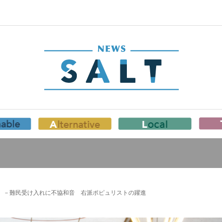
）－難民受け入れに不協和音 右派ポピュリストの躍進