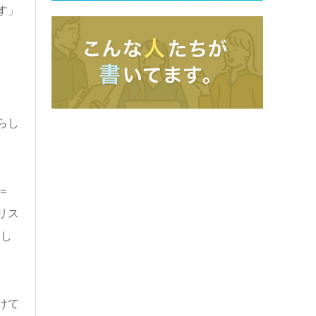
す」
らし
＝
リス
出し
けて