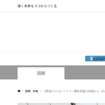
描く未来をココからつくる
国際
国際
,
特集
【寄稿コラム】ドイツ―難民支援の現場から（4