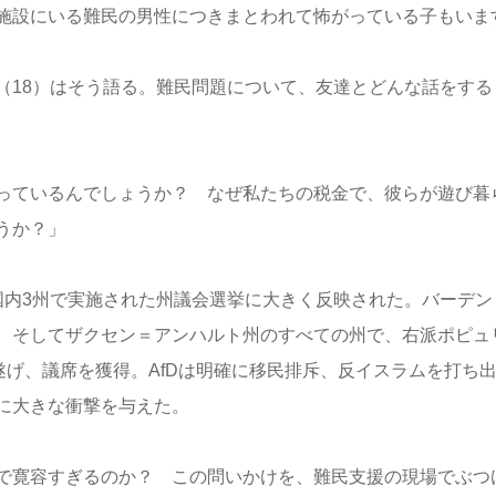
施設にいる難民の男性につきまとわれて怖がっている子もいま
（18）はそう語る。難民問題について、友達とどんな話をする
っているんでしょうか？ なぜ私たちの税金で、彼らが遊び暮
うか？」
国内3州で実施された州議会選挙に大きく反映された。バーデン
、そしてザクセン＝アンハルト州のすべての州で、右派ポピュ
遂げ、議席を獲得。AfDは明確に移民排斥、反イスラムを打ち
に大きな衝撃を与えた。
で寛容すぎるのか？ この問いかけを、難民支援の現場でぶつ