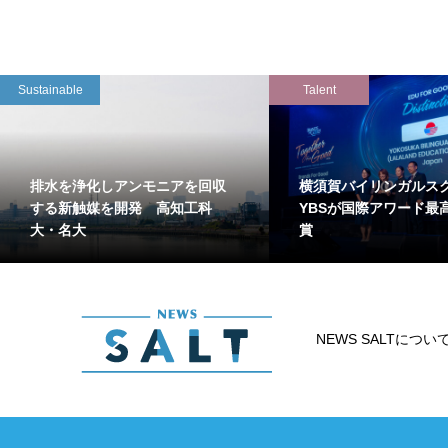
Sustainable
Talent
排水を浄化しアンモニアを回収
横須賀バイリンガルス
する新触媒を開発 高知工科
YBSが国際アワード最
大・名大
賞
NEWS SALTについ