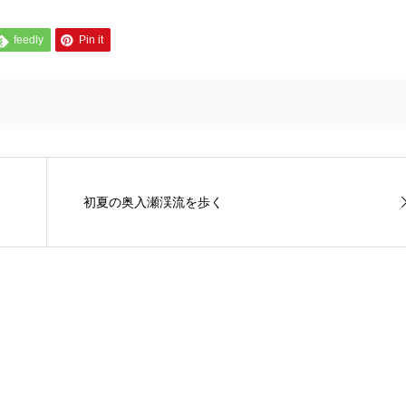
feedly
Pin it
初夏の奥入瀬渓流を歩く