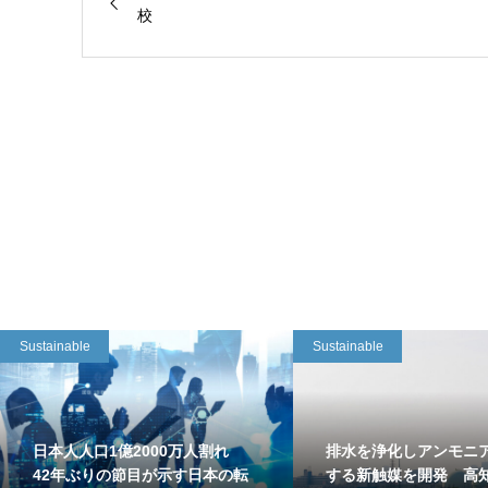
校
Sustainable
Sustainable
日本人人口1億2000万人割れ
排水を浄化しアンモニ
42年ぶりの節目が示す日本の転
する新触媒を開発 高