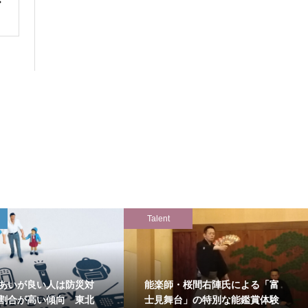
Talent
あいが良い人は防災対
能楽師・桜間右陣氏による「富
割合が高い傾向 東北
士見舞台」の特別な能鑑賞体験