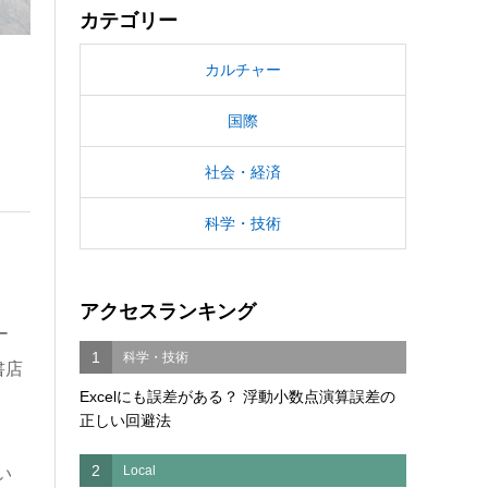
カテゴリー
カルチャー
国際
社会・経済
科学・技術
アクセスランキング
ー
1
科学・技術
書店
Excelにも誤差がある？ 浮動小数点演算誤差の
正しい回避法
2
Local
い