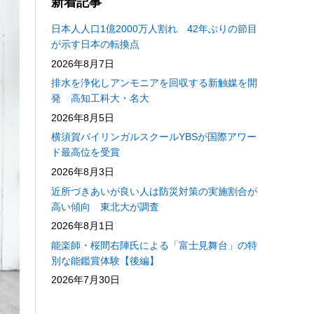
新着記事
日本人人口1億2000万人割れ 42年ぶりの節目
が示す日本の転換点
2026年8月7日
排水を浄化しアンモニアを回収する新触媒を開
発 高知工科大・名大
2026年8月5日
横須賀バイリンガルスクールYBSが国際アワー
ド最高位を受賞
2026年8月3日
近所づきあいが良い人は防災対策の実施割合が
高い傾向 東北大が調査
2026年8月1日
能楽師・桜間右陣氏による「富士見舞台」の特
別な能鑑賞体験【後編】
2026年7月30日