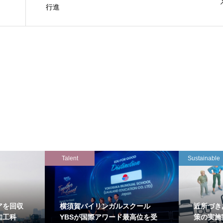
行進
Talent
Sustainable
アを回収
横須賀バイリンガルスクール
近所づき
知工科
YBSが国際アワード最高位を受
策の実施