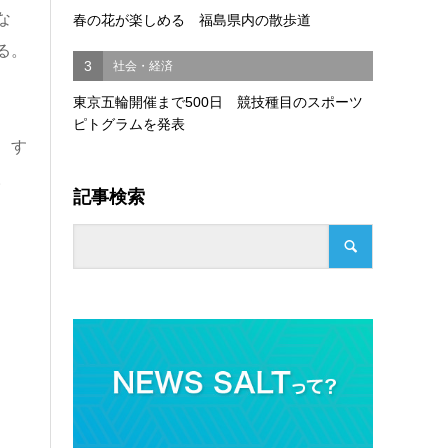
な
春の花が楽しめる 福島県内の散歩道
る。
3
社会・経済
東京五輪開催まで500日 競技種目のスポーツ
ピトグラムを発表
、す
。
記事検索