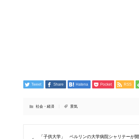
Tweet
Share
Hatena
Pocket
RSS
社会・経済
景気
「子供大学」 ベルリンの大学病院シャリテーが開