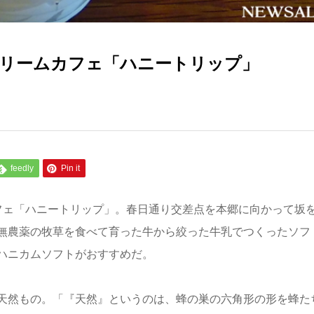
リームカフェ「ハニートリップ」
feedly
Pin it
フェ「ハニートリップ」。春日通り交差点を本郷に向かって坂
無農薬の牧草を食べて育った牛から絞った牛乳でつくったソフ
ハニカムソフトがおすすめだ。
天然もの。「『天然』というのは、蜂の巣の六角形の形を蜂た