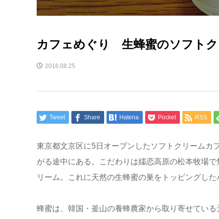
カフェめぐり 生蜂蜜のソフトク
2016.08.25
Tweet
Share
Hatena
Pocket
RSS
東京都文京区に5日オープンしたソフトクリームカ
がる途中にある。こだわりは嬬恋高原の松本牧場で
リーム。これに天然の生蜂蜜の巣をトッピングした
蜂蜜は、韓国・釜山の養蜂農家から取り寄せている