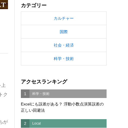
カテゴリー
カルチャー
国際
社会・経済
科学・技術
アクセスランキング
を上
1
科学・技術
トク
Excelにも誤差がある？ 浮動小数点演算誤差の
正しい回避法
ちが
2
Local