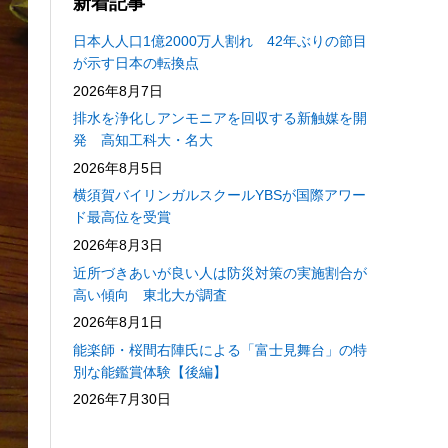
新着記事
日本人人口1億2000万人割れ 42年ぶりの節目
が示す日本の転換点
2026年8月7日
排水を浄化しアンモニアを回収する新触媒を開
発 高知工科大・名大
2026年8月5日
横須賀バイリンガルスクールYBSが国際アワー
ド最高位を受賞
2026年8月3日
近所づきあいが良い人は防災対策の実施割合が
高い傾向 東北大が調査
2026年8月1日
能楽師・桜間右陣氏による「富士見舞台」の特
別な能鑑賞体験【後編】
2026年7月30日