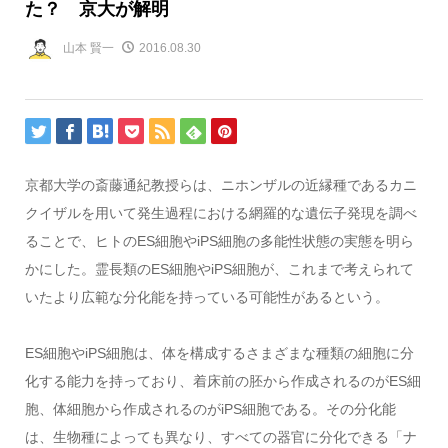
た？ 京大が解明
山本 賢一
2016.08.30
京都大学の斎藤通紀教授らは、ニホンザルの近縁種であるカニ
クイザルを用いて発生過程における網羅的な遺伝子発現を調べ
ることで、ヒトのES細胞やiPS細胞の多能性状態の実態を明ら
かにした。霊長類のES細胞やiPS細胞が、これまで考えられて
いたより広範な分化能を持っている可能性があるという。
ES細胞やiPS細胞は、体を構成するさまざまな種類の細胞に分
化する能力を持っており、着床前の胚から作成されるのがES細
胞、体細胞から作成されるのがiPS細胞である。その分化能
は、生物種によっても異なり、すべての器官に分化できる「ナ