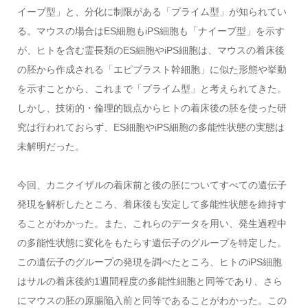
イーブ型」と、分化に制限がある「プライム型」が知られてい
る。マウスの場合はES細胞もiPS細胞も「ナイーブ型」を示す
が、ヒトを含む霊長類のES細胞やiPS細胞は、マウスの着床後
の胚から作成される「エピブラスト幹細胞」に似た形態や挙動
を示すことから、これまで「プライム型」と考えられてきた。
しかし、技術的・倫理的観点からヒトの着床後の胚を使った研
究は行われておらず、ES細胞やiPS細胞の多能性状態の実態は
未解明だった。
今回、カニクイザルの着床前と後の胚についてすべての遺伝子
発現を解析したところ、着床後も安定して多能性状態を維持す
ることがわかった。また、これらのデータを用い、発生過程中
の多能性状態に変化をもたらす遺伝子のグループを特定した。
この遺伝子のグループの発現を調べたところ、ヒトのiPS細胞
はサルの着床後約1週間程度の多能性細胞と同等であり、さら
にマウスの胚の原腸陥入前と同等であることがわかった。この