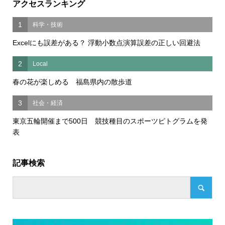
アクセスランキング
1
科学・技術
Excelにも誤差がある？ 浮動小数点演算誤差の正しい回避法
2
Local
春の花が楽しめる 福島県内の散歩道
3
社会・経済
東京五輪開催まで500日 競技種目のスポーツピトグラムを発
表
記事検索