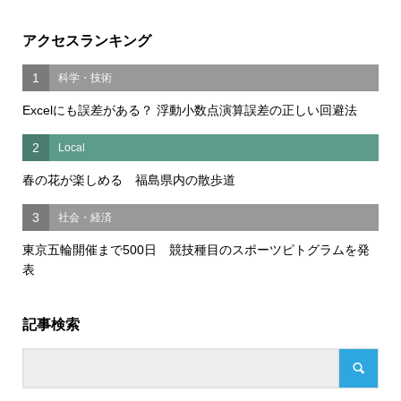
アクセスランキング
1
科学・技術
Excelにも誤差がある？ 浮動小数点演算誤差の正しい回避法
2
Local
春の花が楽しめる 福島県内の散歩道
3
社会・経済
東京五輪開催まで500日 競技種目のスポーツピトグラムを発
表
記事検索