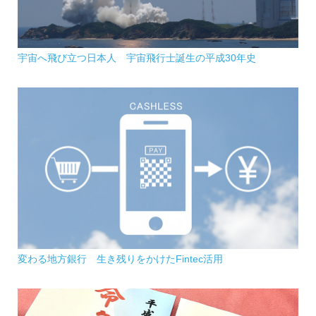
宇宙へ飛び立つ日本人 宇宙飛行士誕生の平成30年史
変わる地方銀行 生き残りをかけたFintec活用