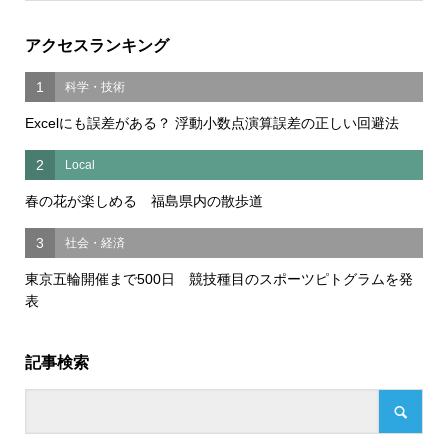
アクセスランキング
1
科学・技術
Excelにも誤差がある？ 浮動小数点演算誤差の正しい回避法
2
Local
春の花が楽しめる 福島県内の散歩道
3
社会・経済
東京五輪開催まで500日 競技種目のスポーツピトグラムを発
表
記事検索