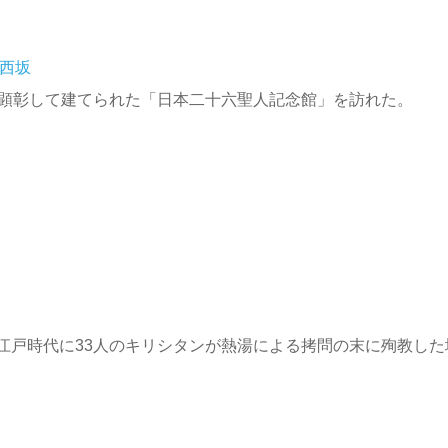
西坂
を顕彰して建てられた「日本二十六聖人記念館」を訪れた。
江戸時代に33人のキリシタンが熱湯による拷問の末に殉教した