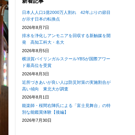
新着記事
日本人人口1億2000万人割れ 42年ぶりの節目
が示す日本の転換点
2026年8月7日
排水を浄化しアンモニアを回収する新触媒を開
発 高知工科大・名大
2026年8月5日
横須賀バイリンガルスクールYBSが国際アワー
ド最高位を受賞
2026年8月3日
近所づきあいが良い人は防災対策の実施割合が
高い傾向 東北大が調査
2026年8月1日
能楽師・桜間右陣氏による「富士見舞台」の特
別な能鑑賞体験【後編】
2026年7月30日