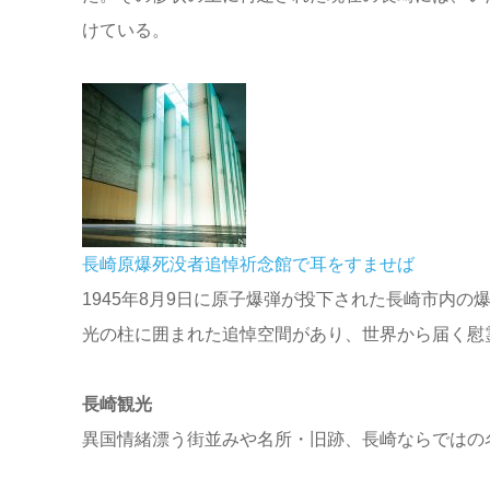
けている。
長崎原爆死没者追悼祈念館で耳をすませば
1945年8月9日に原子爆弾が投下された長崎市内
光の柱に囲まれた追悼空間があり、世界から届く慰
長崎観光
異国情緒漂う街並みや名所・旧跡、長崎ならではの