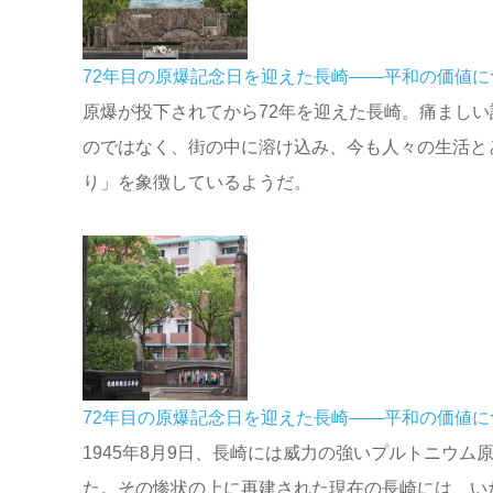
72年目の原爆記念日を迎えた長崎――平和の価値に
原爆が投下されてから72年を迎えた長崎。痛まし
のではなく、街の中に溶け込み、今も人々の生活と
り」を象徴しているようだ。
72年目の原爆記念日を迎えた長崎――平和の価値に
1945年8月9日、長崎には威力の強いプルトニウ
た。その惨状の上に再建された現在の長崎には、い