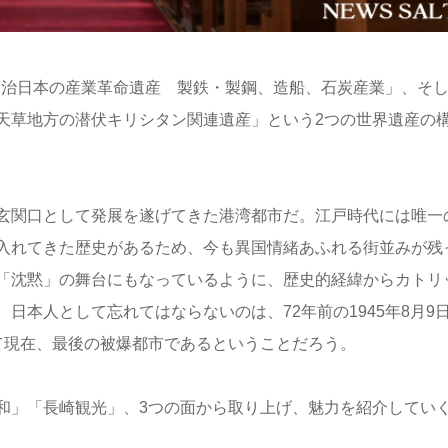
「明治日本の産業革命遺産 製鉄・製鋼、造船、石炭産業」、そ
天草地方の潜伏キリシタン関連遺産」という2つの世界遺産の
玄関口として発展を遂げてきた港湾都市だ。江戸時代には唯一
入れてきた歴史があるため、今も異国情緒あふれる街並みが残
「沈黙」の舞台にもなっているように、歴史的経緯からカトリ
日本人として忘れてはならないのは、72年前の1945年8月9
て現在、最後の被爆都市であるということだろう。
和」「長崎観光」、3つの面から取り上げ、魅力を紹介してい