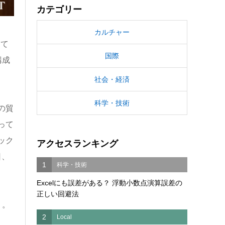
カテゴリー
カルチャー
して
国際
構成
社会・経済
科学・技術
の貿
って
ック
アクセスランキング
日、
1
科学・技術
Excelにも誤差がある？ 浮動小数点演算誤差の
正しい回避法
く。
2
Local