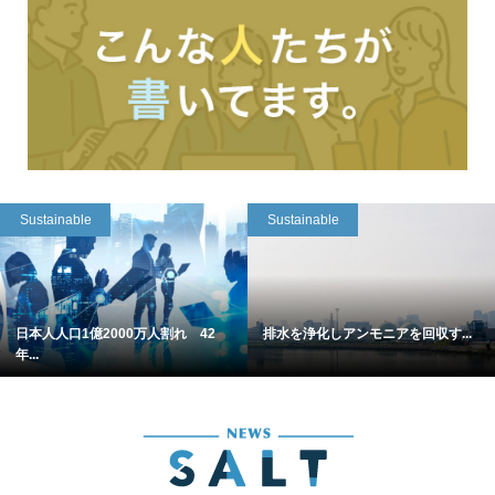
Sustainable
Sustainable
日本人人口1億2000万人割れ 42
排水を浄化しアンモニアを回収す...
年...