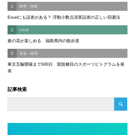
1
科学・技術
Excelにも誤差がある？ 浮動小数点演算誤差の正しい回避法
2
Local
春の花が楽しめる 福島県内の散歩道
3
社会・経済
東京五輪開催まで500日 競技種目のスポーツピトグラムを発
表
記事検索