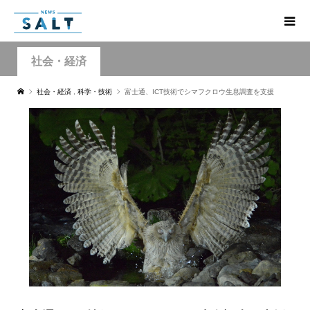
社会・経済
社会・経済
,
科学・技術
富士通、ICT技術でシマフクロウ生息調査を支援