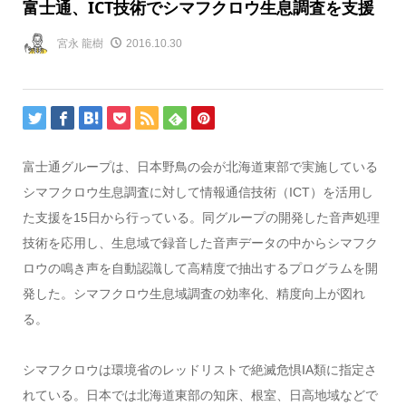
富士通、ICT技術でシマフクロウ生息調査を支援
宮永 龍樹
2016.10.30
富士通グループは、日本野鳥の会が北海道東部で実施している
シマフクロウ生息調査に対して情報通信技術（ICT）を活用し
た支援を15日から行っている。同グループの開発した音声処理
技術を応用し、生息域で録音した音声データの中からシマフク
ロウの鳴き声を自動認識して高精度で抽出するプログラムを開
発した。シマフクロウ生息域調査の効率化、精度向上が図れ
る。
シマフクロウは環境省のレッドリストで絶滅危惧IA類に指定さ
れている。日本では北海道東部の知床、根室、日高地域などで