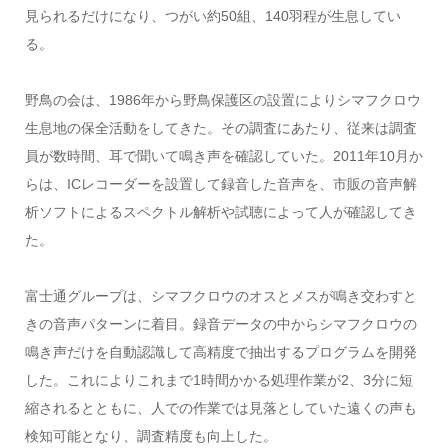
見られるだけになり、つがい約50組、140羽程が生息してい
る。
野鳥の会は、1986年から野鳥保護区の設置によりシマフクロウ
生息地の保全活動をしてきた。その調査にあたり、従来は調査
員が数時間、耳で聞いて鳴き声を確認していた。2011年10月か
らは、ICレコーダーを設置して録音した音声を、市販の音声解
析ソフトによるスペクトル解析や試聴によって人が確認してき
た。
富士通グループは、シマフクロウのオスとメスが鳴き交わすと
きの音声パターンに着目。録音データの中からシマフクロウの
鳴き声だけを自動認識して高精度で抽出するプログラムを開発
した。これによりこれまで1時間かかる処理作業が2、3分に短
縮されるとともに、人での作業では見落としていた遠くの声も
検知可能となり、調査精度も向上した。