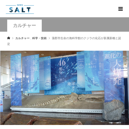
カルチャー
カルチャー
,
科学・技術
蒲郡市生命の海科学館のクジラの化石が新属新種と認
定