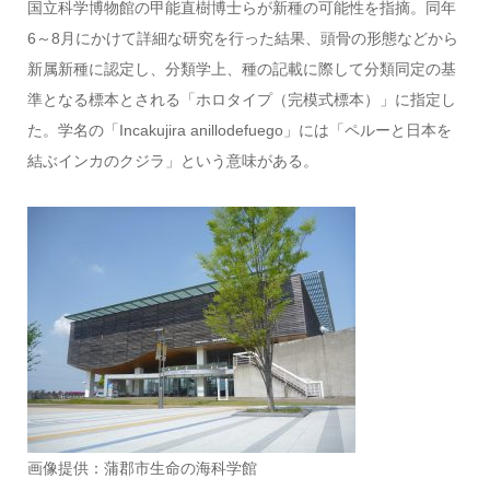
国立科学博物館の甲能直樹博士らが新種の可能性を指摘。同年
6～8月にかけて詳細な研究を行った結果、頭骨の形態などから
新属新種に認定し、分類学上、種の記載に際して分類同定の基
準となる標本とされる「ホロタイプ（完模式標本）」に指定し
た。学名の「Incakujira anillodefuego」には「ペルーと日本を
結ぶインカのクジラ」という意味がある。
画像提供：蒲郡市生命の海科学館