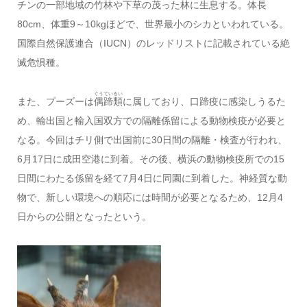
チンの一部地域の竹林や下草の茂った林に生息する。体長
80cm、体重9～10kgほどで、世界最小のシカといわれている。
国際自然保護連合（IUCN）のレッドリストに記載されている絶
滅危惧種。
ぐうているい
また、プーズーは
偶蹄類
に属しており、口蹄疫に感染しうるた
め、輸出国と輸入国双方での隔離係留による動物検疫が必要と
なる。今回はチリ側で出国前に30日間の隔離・検査が行われ、
6月17日に成田空港に到着。その後、横浜の動物検疫所での15
日間にわたる係留を経て7月4日に同園に到着した。神経質な動
物で、新しい環境への順応には時間が必要となるため、12月4
日からの公開となったという。