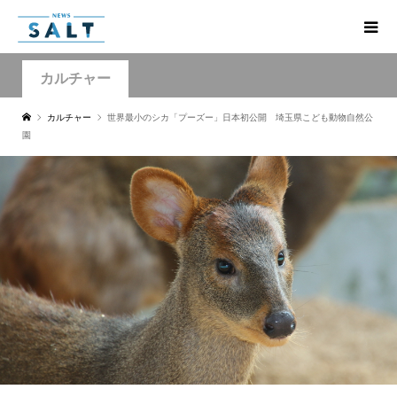
カルチャー
カルチャー
世界最小のシカ「プーズー」日本初公開 埼玉県こども動物自然公
園