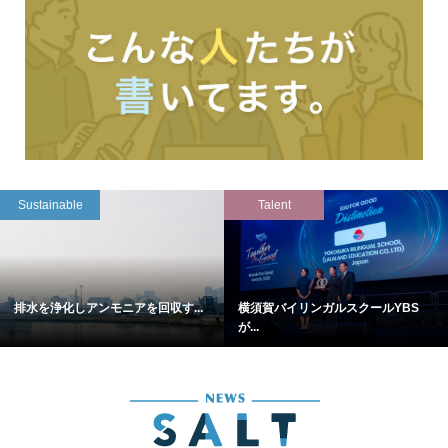
Sustainable
Talent
排水を浄化しアンモニアを回収す...
横須賀バイリンガルスクールYBS
が...