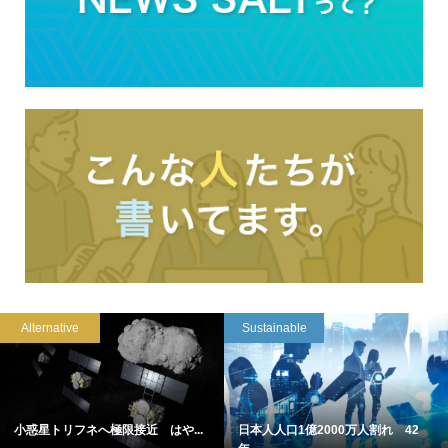
Alternative
Sustainable
小惑星トリフネへ極限接近 はや...
日本人人口1億2000万人割れ 42