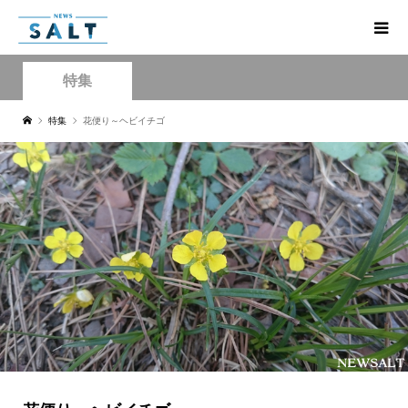
特集
特集
花便り～ヘビイチゴ