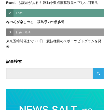
Excelにも誤差がある？ 浮動小数点演算誤差の正しい回避法
2
Local
春の花が楽しめる 福島県内の散歩道
3
社会・経済
東京五輪開催まで500日 競技種目のスポーツピトグラムを発
表
記事検索