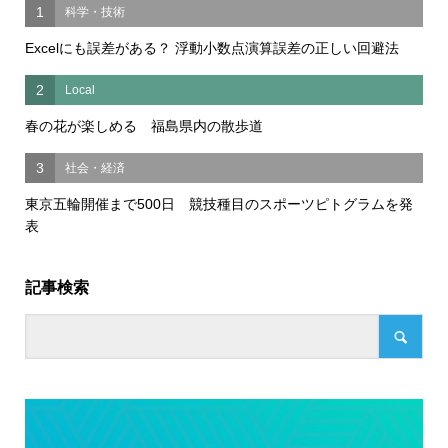
1
科学・技術
Excelにも誤差がある？ 浮動小数点演算誤差の正しい回避法
2
Local
春の花が楽しめる 福島県内の散歩道
3
社会・経済
東京五輪開催まで500日 競技種目のスポーツピトグラムを発
表
記事検索