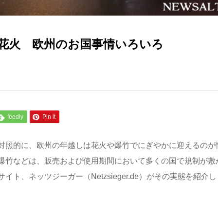
花火 欧州のお国事情いろいろ
feedly
Pin it
対照的に、欧州の年越しは花火や爆竹でにぎやかに迎えるのが
爆竹などは、販売および使用期間において多くの国で規制が敷
、ネッツジーガー（Netzsieger.de）がその実態を紹介し