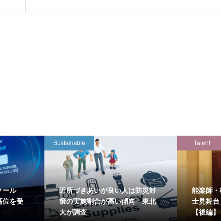
Sustainable
Talent
クール
近所づきあいが良い人は防災対
能楽師・
高位を受
策の実施割合が高い傾向 東北
士見舞台
大が調査
【後編】