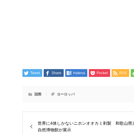
Tweet
Share
Hatena
Pocket
RSS
国際
ヨーロッパ
世界に4体しかないニホンオオカミ剥製 和歌山県
自然博物館が展示