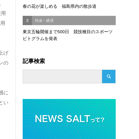
、
春の花が楽しめる 福島県内の散歩道
使用
3
社会・経済
使用
東京五輪開催まで500日 競技種目のスポーツ
ピトグラムを発表
上げ
記事検索
ンの
感に
とい