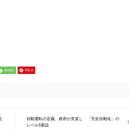
feedly
Pin it
立
自動運転の定義、政府が見直し 「完全自動化」の
レベル5新設