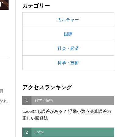
カテゴリー
カルチャー
国際
社会・経済
科学・技術
アクセスランキング
恒
1
科学・技術
かれ
Excelにも誤差がある？ 浮動小数点演算誤差の
正しい回避法
2
Local