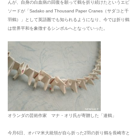
んが、自身の白血病の回復を願って鶴を折り続けたというエピ
ソードが「Sadako and Thousand Paper Cranes（サダコと千
羽鶴）」として英語圏でも知られるようになり、今では折り鶴
は世界平和を象徴するシンボルへとなっていった。
オランダの芸術作家 マナ・オリ氏が寄贈した「連鶴」
今月6日、オバマ米大統領が自ら折った2羽の折り鶴を長崎市と