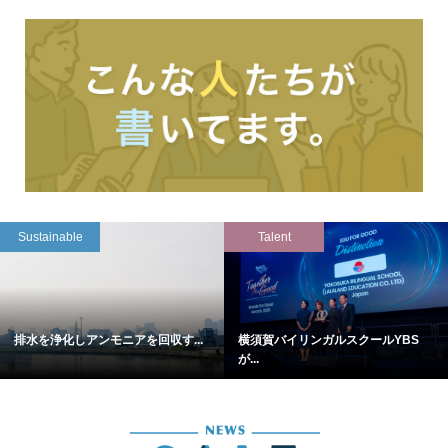
Sustainable
Talent
排水を浄化しアンモニアを回収す...
横須賀バイリンガルスクールYBS
が...