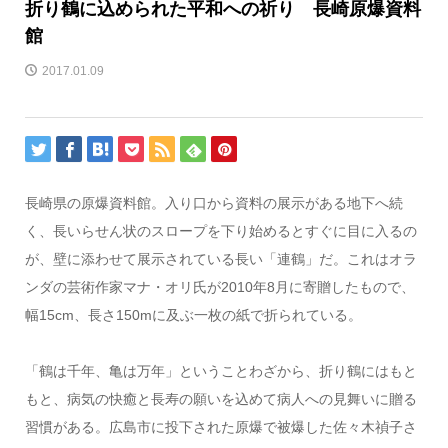
折り鶴に込められた平和への祈り 長崎原爆資料
館
2017.01.09
長崎県の原爆資料館。入り口から資料の展示がある地下へ続
く、長いらせん状のスロープを下り始めるとすぐに目に入るの
が、壁に添わせて展示されている長い「連鶴」だ。これはオラ
ンダの芸術作家マナ・オリ氏が2010年8月に寄贈したもので、
幅15cm、長さ150mに及ぶ一枚の紙で折られている。
「鶴は千年、亀は万年」ということわざから、折り鶴にはもと
もと、病気の快癒と長寿の願いを込めて病人への見舞いに贈る
習慣がある。広島市に投下された原爆で被爆した佐々木禎子さ