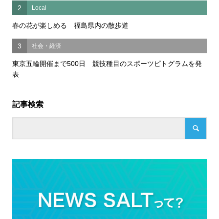
2
Local
春の花が楽しめる 福島県内の散歩道
3
社会・経済
東京五輪開催まで500日 競技種目のスポーツピトグラムを発
表
記事検索