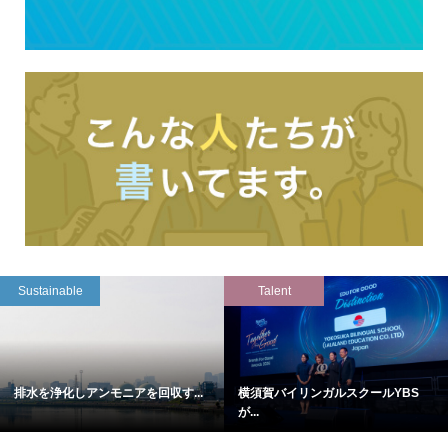
Sustainable
Talent
排水を浄化しアンモニアを回収す...
横須賀バイリンガルスクールYBS
が...