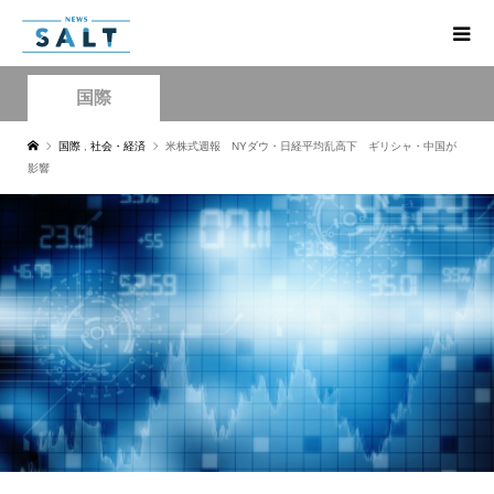
国際
国際
,
社会・経済
米株式週報 NYダウ・日経平均乱高下 ギリシャ・中国が
影響