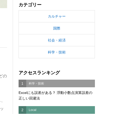
カテゴリー
カルチャー
国際
社会・経済
科学・技術
アクセスランキング
どの
1
科学・技術
Excelにも誤差がある？ 浮動小数点演算誤差の
正しい回避法
し、
ッ
2
Local