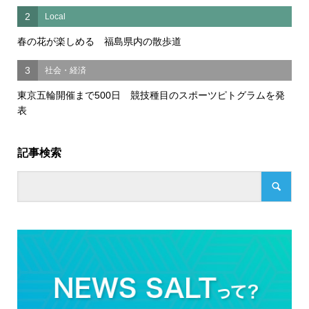
2
Local
春の花が楽しめる 福島県内の散歩道
3
社会・経済
東京五輪開催まで500日 競技種目のスポーツピトグラムを発
表
記事検索