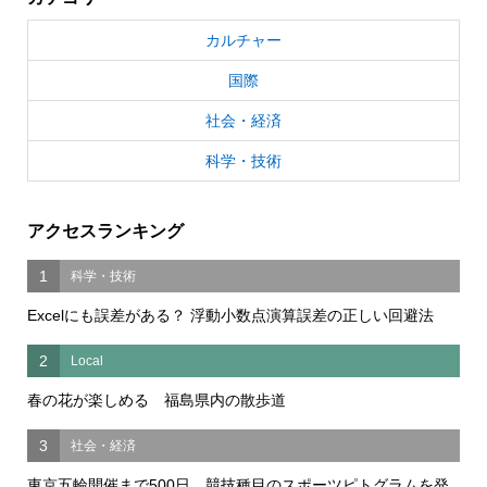
カルチャー
国際
社会・経済
科学・技術
アクセスランキング
1
科学・技術
Excelにも誤差がある？ 浮動小数点演算誤差の正しい回避法
2
Local
春の花が楽しめる 福島県内の散歩道
3
社会・経済
東京五輪開催まで500日 競技種目のスポーツピトグラムを発