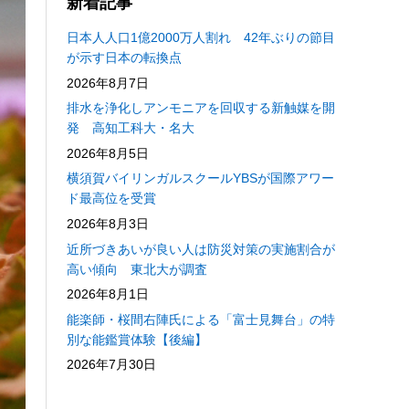
新着記事
日本人人口1億2000万人割れ 42年ぶりの節目
が示す日本の転換点
2026年8月7日
排水を浄化しアンモニアを回収する新触媒を開
発 高知工科大・名大
2026年8月5日
横須賀バイリンガルスクールYBSが国際アワー
ド最高位を受賞
2026年8月3日
近所づきあいが良い人は防災対策の実施割合が
高い傾向 東北大が調査
2026年8月1日
能楽師・桜間右陣氏による「富士見舞台」の特
別な能鑑賞体験【後編】
2026年7月30日