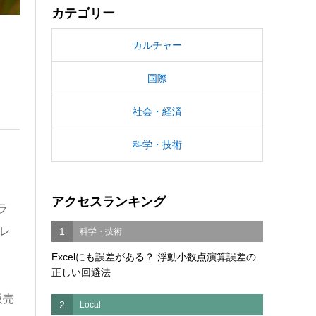
カテゴリー
カルチャー
国際
社会・経済
科学・技術
アクセスランキング
ラ
レ
1
科学・技術
Excelにも誤差がある？ 浮動小数点演算誤差の
正しい回避法
販売
2
Local