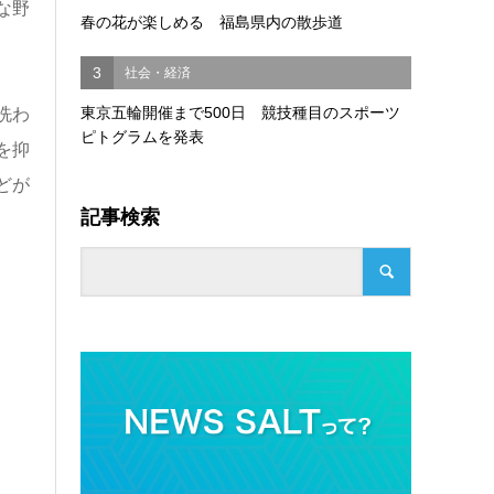
な野
春の花が楽しめる 福島県内の散歩道
3
社会・経済
東京五輪開催まで500日 競技種目のスポーツ
洗わ
ピトグラムを発表
を抑
どが
記事検索