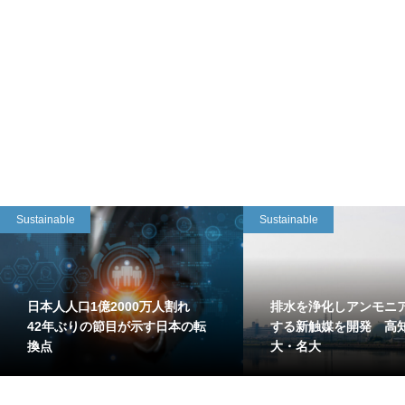
Sustainable
Sustainable
日本人人口1億2000万人割れ
排水を浄化しアンモニ
42年ぶりの節目が示す日本の転
する新触媒を開発 高
換点
大・名大