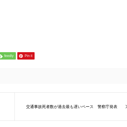
feedly
Pin it
交通事故死者数が過去最も遅いペース 警察庁発表