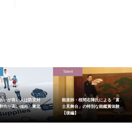
Talent
あいが良い人は防災対
能楽師・桜間右陣氏による「富
割合が高い傾向 東北
士見舞台」の特別な能鑑賞体験
【後編】