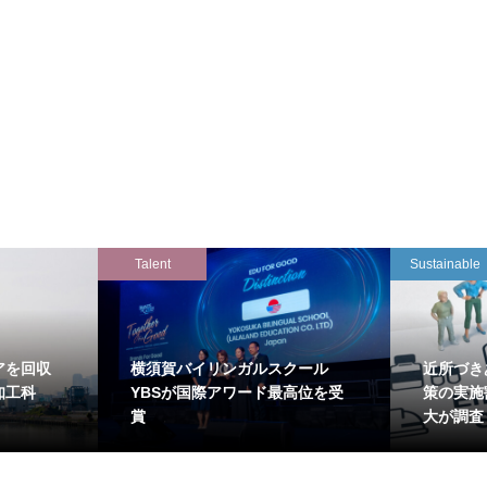
Talent
Sustainable
アを回収
横須賀バイリンガルスクール
近所づき
知工科
YBSが国際アワード最高位を受
策の実施
賞
大が調査